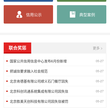
“2020北京榜样”发布八月第二周5
05-27
信用公示
典型案例
“2018北京榜样”发布八月第一周5
09-10
言信行果 千金一诺——第八届湖南省诚
06-24
谢运良：一颗诚心 凝聚大爱
06-24
孟兆民：履行承诺一丝不苟 兢兢业业确
06-24
联合奖惩
更多 >
北京蓝源企业管理有限公司评为AAA
05-07
国家公共信用信息中心发布6月份新增
05-27
2020年获得企业信用AAA级企业
10-15
把诚信要求融入社会规范
05-27
北京肯德基有限公司顺义石门餐厅因失
05-27
北京科创讯通系统集成有限公司因失信
05-27
北京胜美天创科技有限公司因失信被罚
05-27