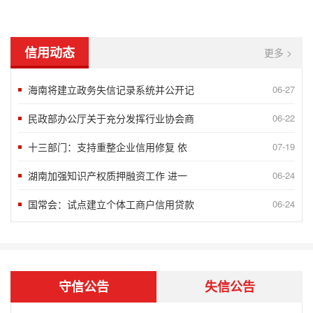
信用动态
更多 >
海南将建立政务失信记录系统并公开记
06-27
民政部办公厅关于充分发挥行业协会商
06-22
十三部门：支持重整企业信用修复 依
07-19
湖南加强知识产权质押融资工作 进一
06-24
国常会：试点建立个体工商户信用贷款
06-24
“2018北京榜样”发布八月第一周5
09-10
言信行果 千金一诺——第八届湖南省诚
06-24
谢运良：一颗诚心 凝聚大爱
06-24
守信公告
失信公告
孟兆民：履行承诺一丝不苟 兢兢业业确
06-24