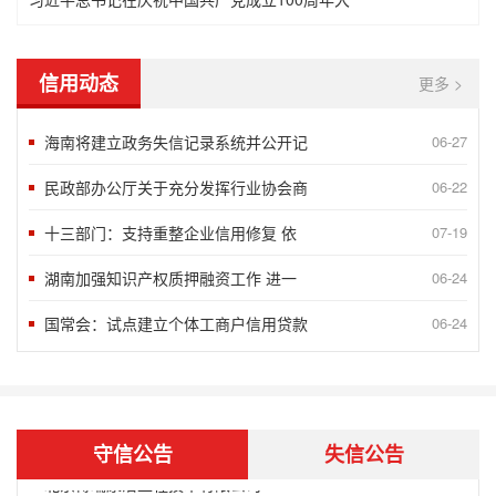
信用动态
更多 >
海南将建立政务失信记录系统并公开记
06-27
民政部办公厅关于充分发挥行业协会商
06-22
“2018北京榜样”发布八月第一周5
09-10
十三部门：支持重整企业信用修复 依
07-19
言信行果 千金一诺——第八届湖南省诚
06-24
湖南加强知识产权质押融资工作 进一
06-24
谢运良：一颗诚心 凝聚大爱
06-24
国常会：试点建立个体工商户信用贷款
06-24
孟兆民：履行承诺一丝不苟 兢兢业业确
06-24
北京蓝源企业管理有限公司评为AAA
05-07
2020年获得企业信用AAA级企业
10-15
守信公告
失信公告
北京博瑞康洁工程技术有限公司
05-27