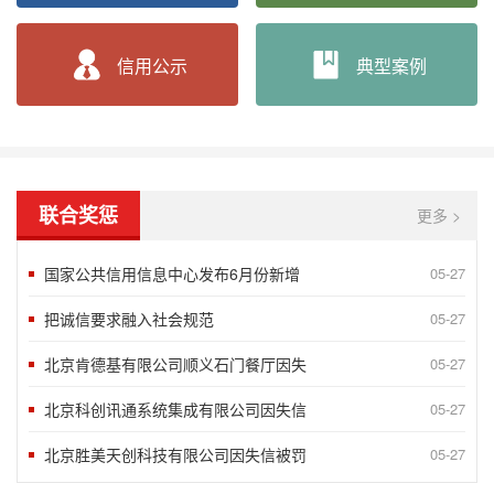
谢运良：一颗诚心 凝聚大爱
06-24
信用公示
典型案例
孟兆民：履行承诺一丝不苟 兢兢业业确
06-24
北京蓝源企业管理有限公司评为AAA
05-07
2020年获得企业信用AAA级企业
10-15
联合奖惩
更多 >
国家公共信用信息中心发布6月份新增
05-27
把诚信要求融入社会规范
05-27
北京肯德基有限公司顺义石门餐厅因失
05-27
北京科创讯通系统集成有限公司因失信
05-27
北京胜美天创科技有限公司因失信被罚
05-27