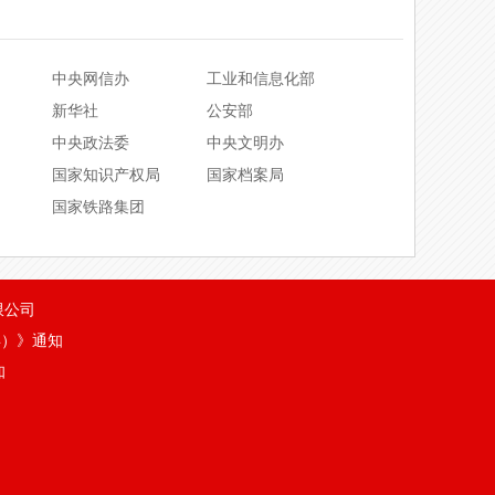
信信用企业
100万人民币
中国水电工程顾问集团有限公司
范信用企业
100万人民币
中国电力规划设计协会
中央网信办
工业和信息化部
用企业
100万人民币
北京市建筑设计研究院有限公司
新华社
公安部
中央政法委
中央文明办
中国中建建筑设计院有限公司
用企业
100万人民币
国家知识产权局
国家档案局
北京海顿建筑设计工程有限公司
用企业
100万人民币
国家铁路集团
用企业
100万人民币
级
100万人民币
限公司
置水污染物气污染物企业服
400.00万人民币
年）》通知
信信用企业
20万人民币
知
范信用企业
20万人民币
用企业
20万人民币