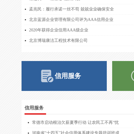
孟兆民：履行承诺一丝不苟 兢兢业业确保安全
北京企业****咨询协会
5111***
北京蓝源企业管理有限公司评为AAA信用企业
北京企业****咨询协会
5111***
2020年获得企业信用AAA级企业
北京企业****咨询协会
5111***
北京博瑞康洁工程技术有限公司
北京企业****咨询协会
5111***
山东暄晟****有限公司
9137***
山东暄晟****有限公司
9137***
信用服务
新疆天玉****有限公司
9165***
浙江宜路****有限公司
9133***
浙江中咨****有限公司
9133***
信用服务
广东天望****有限公司
9144***
常德市启动根治欠薪夏季行动 让农民工不再“忧
四川源汇****有限公司
9151***
河南省“十四五”社会信用体系建设专题培训班成