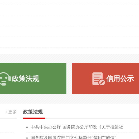
******97X7
张元
AAA级重服务守信
******97X7
张元
AAA级质量服务诚
******97X7
张元
AAA级资信等级信
******97X7
张元
AAA级信用企业
******NF1E
谭守兵
AAA级信用企业
******NF1E
谭守兵
AAA级诚信供应商
政策法规
信用公示
******068W
姚新来
环境污染治理设施
******360L
周爱娣
全过程工程咨询企
******QH59
潘明军
全过程工程咨询企
政策法规
+更多
******979U
林继辉
全过程工程咨询企
中共中央办公厅 国务院办公厅印发《关于推进社
******218E
牛跃华
全过程工程咨询企
国务院及国务院部门文件标题涉“信用”“诚信”