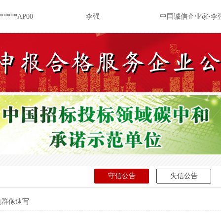
******AP00
李强
中国诚信企业家•李
******AP00
李强
诚信供应商企业
******AP00
李强
重质量守信用企业
******AP00
李强
重服务守信用企业
******AP00
李强
企业信用等级
*****8881
曾荣
低空经济咨询服务
******PQ65
袁金明
低空经济咨询服务
******4L5A
李飞则
预算绩效评价咨询
******97X7
张元
AAA级诚信经营示
守信公告
失信公告
******97X7
张元
中国诚信企业家˙张
******97X7
张元
AAA级重合同守信
范群像速写
******97X7
张元
AAA级重质量守信