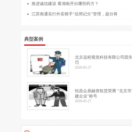
推进诚信建设 看湖南开出哪些药方？
山西华拓****有限公司
9114***
江苏南通实行外卖骑手“信用记分”管理，超分将
河南中政****有限公司
9141***
青石工程****有限公司
9150***
典型案例
北京悦耳****有限公司
9111***
河南鸿恒****有限公司
9141***
北京远程视觉科技有限公司因
罚
江西赣樟****有限公司
9136***
2020-05-27
江苏悦荣****有限公司
9132***
善水博通****有限公司
9164***
恒昌众鼎融资租赁荣膺 “北京
建企业”称号
西安御澜****有限公司
9161***
2020-05-27
潍坊鲁潍****有限公司
9137***
北京捷盟****有限公司
9111****