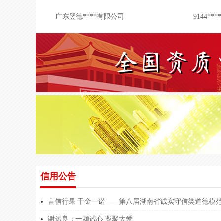
广东翌德****有限公司
9144***
广东翌德****有限公司
9144***
广东翌德****有限公司
9144***
广东翌德****有限公司
9144***
广东翌德****有限公司
9144***
湖南中飞****有限公司
9143****
杭州赫辰****有限公司
9133***
北京合翌****古分公司
9115***
北京企业****咨询协会
5111***
信用公告
北京企业****咨询协会
5111***
北京企业****咨询协会
5111***
言信行果 千金一诺——第八届湖南省诚实守信类道德模
谢运良：一颗诚心 凝聚大爱
北京企业****咨询协会
5111***