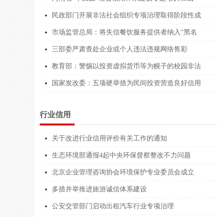
浙江泽钦****师事务所
3133****
民政部门开展非法社会组织专项治理取得阶段性成
市场监管总局：将失信餐饮服务提供者纳入“黑名
温州市数****有限公司
9133***
三部委严肃查处企业或个人违法违规网络售彩
嘉兴绿盾****有限公司
9133***
教育部：警惕以投资虚拟货币等为幌子的校园非法
安徽微店****有限公司
9134***
国家发改委：五项硬举措为民间投资营造良好信用
四川西南****有限公司
9151***
北京中达****有限公司
9111***
行业信用
云南坤丰****有限公司
9153***
关于改进行业信用评价有关工作的通知
内蒙古誉****责任公司
9115***
生态环境部通报4起中央环保督察整改不力问题
内蒙古誉****责任公司
9115***
北京企业管理咨询协会环境保护专业委员会成立
山东越杰****有限公司
9137***
多措并举推进旅游诚信体系建设
公安交管部门启动出租汽车行业专项治理
新疆锦辰****有限公司
9165***