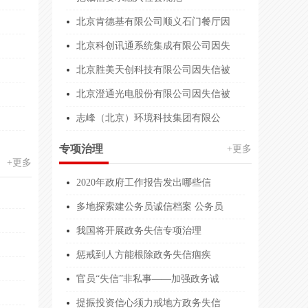
资质等级证书
30万元
北京肯德基有限公司顺义石门餐厅因
北京科创讯通系统集成有限公司因失
资质等级证书
1000.00万
北京胜美天创科技有限公司因失信被
企业服务能力等级证书
300.00万人民币
北京澄通光电股份有限公司因失信被
资质等级证书
1000.00万人民币
志峰（北京）环境科技集团有限公
资质评价
2000.00万人民币
专项治理
+更多
机构服务能力
1000.00万人民币
+更多
2020年政府工作报告发出哪些信
能力等级
300万人民币
多地探索建公务员诚信档案 公务员
能力等级
1000.00万人民币
我国将开展政务失信专项治理
业服务能力等级
1000.00万人民币
惩戒到人方能根除政务失信痼疾
资质
1000.00万
官员“失信”非私事——加强政务诚
能力等级
500.00万人民币
提振投资信心须力戒地方政务失信