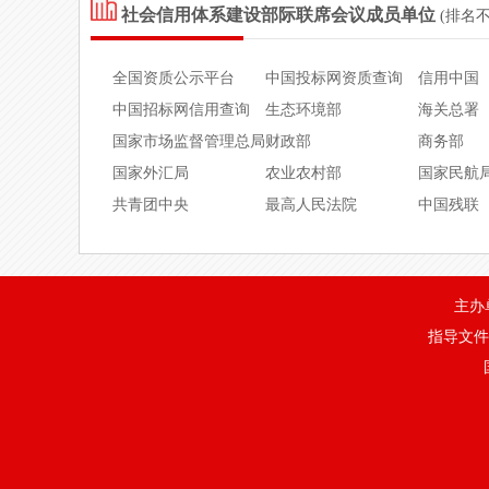
社会信用体系建设部际联席会议成员单位
北京捷盟****有限公司
9111****
(排名
北京捷盟****有限公司
9111****
全国资质公示平台
中国投标网资质查询
信用中国
北京捷盟****有限公司
9111****
中国招标网信用查询
生态环境部
海关总署
国家市场监督管理总局
财政部
商务部
北京捷盟****有限公司
9111****
国家外汇局
农业农村部
国家民航
北京捷盟****有限公司
9111****
共青团中央
最高人民法院
中国残联
北京捷盟****有限公司
9111****
北京捷盟****有限公司
9111****
主办
盐城轩之****有限公司
9132****
指导文件
北京乐康****有限公司
9111***
北京乐康****有限公司
9111***
北京乐康****有限公司
9111***