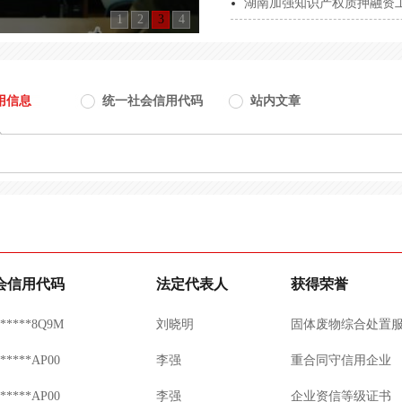
湖南加强知识产权质押融资
******WK1T
周毅
预算绩效评价咨询
1
2
3
4
******5N5H
赵秀丽
全过程工程咨询企
******XH7H
谷静海
医疗器械企业信用
用信息
统一社会信用代码
站内文章
******3P28
胡巍
低空经济咨询服务
******3P28
胡巍
数据资产服务企业
******4K1J
甘军新
灭火器维修服务企
******L73L
杨利
污水处理运营服务
******F90N
周梅娜
低空经济咨询服务
会信用代码
法定代表人
获得荣誉
******8Q9M
刘晓明
固体废物综合处置
******AP00
李强
重合同守信用企业
******AP00
李强
企业资信等级证书