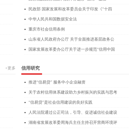
*****3769
倪加洲
数据资产服务企业
民政部 国家发展和改革委员会关于印发《“十四
中华人民共和国数据安全法
******Y64A
李旭兴
数据资产服务企业
重庆市社会信用条例
******474R
吴绍辉
社会稳定风险评估
山东省人民政府办公厅 关于全面推进基层政务公
******CG85
张力
数据资产服务企业
国家发展改革委办公厅关于进一步规范“信用中国
******H8XY
郭燕波
医疗器械企业信用
******1Y73
黄金娥
预算绩效评价咨询
信用研究
+更多
******761N
谢云梅
城市更新机构服务
推进“信易贷” 服务中小企业融资
******142U
徐安喜
城市更新机构服务
关于农村信用体系建设助力乡村振兴的实践与思考
******142U
徐安喜
全过程工程咨询企
“信易贷”是社会信用建设的良好实践
******5GXY
安桂杰
高空作业服务企业
人民法院通过公正司法，引导、促进诚信社会建设
湖南省发展改革委周海兵主任主持召开营商环境评
******KCXQ
魏建新
城市更新机构服务