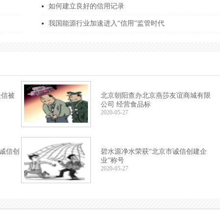
如何建立良好的信用记录
******H898
李文忠
城市更新机构服务
我国能源行业加速进入“信用”监管时代
******N93H
朱静
全过程工程咨询企
******4J9N
王晓亮
全过程工程咨询企
******RF4E
郑维垒
非遗传承采耳优秀
******TL55
王丽娜
预算绩效评价履约
失信被
北京朝阳查办北京燕莎友谊商城有限
公司 经营食品标
******X18R
余国琴
固废处置服务能力
2020-05-27
******EN5E
姜长森
环境污染治理设施
******B3XU
李文玉
生活污水处理企业
市诚信创
碧水源净水荣获“北京市诚信创建企
业”称号
******MM4L
黄军
低空经济咨询服务
2020-05-27
******5Y58
陈明
环境污染治理设施
*****182F
何洋
中国诚信企业家•何