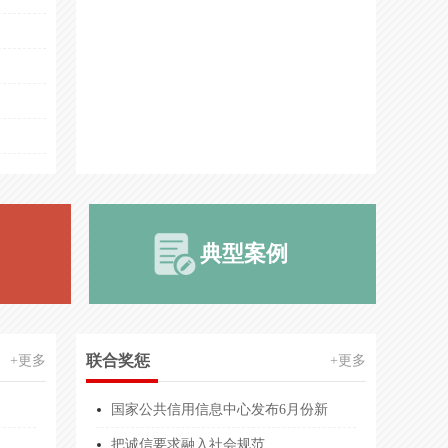
用企业
20万(元)
信信用企业
20万(元)
用企业
20万(元)
20万(元)
300万(元)
300万(元)
典型案例
运营服务能力等级
600.00万人民币
业服务能力等级
壹亿元整
业服务能力等级
5000.00万人民币
联合奖惩
+更多
+更多
业服务能力等级
2001.00万
国家公共信用信息中心发布6月份新
业服务能力等级
1000.00万人民币
把诚信要求融入社会规范