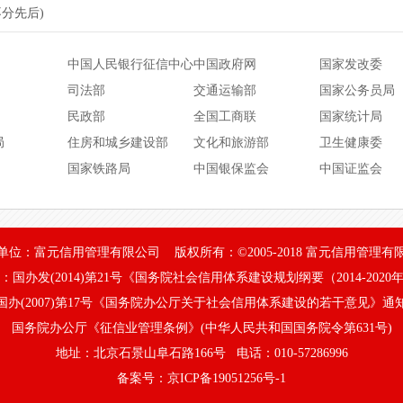
*****182F
何洋
AAA级质量服务诚
不分先后)
*****182F
何洋
AAA级诚信经营示
中国人民银行征信中心
中国政府网
国家发改委
*****182F
何洋
AAA级重质量守信
司法部
交通运输部
国家公务员局
民政部
全国工商联
国家统计局
*****182F
何洋
AAA级重服务守信
局
住房和城乡建设部
文化和旅游部
卫生健康委
*****182F
何洋
AAA级资信等级信
国家铁路局
中国银保监会
中国证监会
*****182F
何洋
AAA级重合同守信
*****182F
杨海龙
AAA级企业信用等
单位：富元信用管理有限公司 版权所有：©2005-2018 富元信用管理有
*****5E5J
陈霞
自动监控系统与装
：国办发(2014)第21号《国务院社会信用体系建设规划纲要（2014-2020
******D73Y
让淑岭
务能力
AAA级质量服务诚
国办(2007)第17号《国务院办公厅关于社会信用体系建设的若干意见》通
国务院办公厅《征信业管理条例》(中华人民共和国国务院令第631号)
******D73Y
让淑岭
AAA级诚信经营示
地址：北京石景山阜石路166号 电话：010-57286996
******D73Y
让淑岭
AAA级重质量守信
备案号：京ICP备19051256号-1