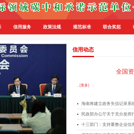
示
信用服务
政策法规
规范标准
联合奖惩
信用动态
全国资
...
[更多]
******759H
邬永义
AAA级企业信用等
海南将建立政务失信记录系
******7NXR
刘晖
数据资产服务企业
民政部办公厅关于充分发挥
十三部门：支持重整企业信
******8L4N
陈宝奎
水平衡测试企业服