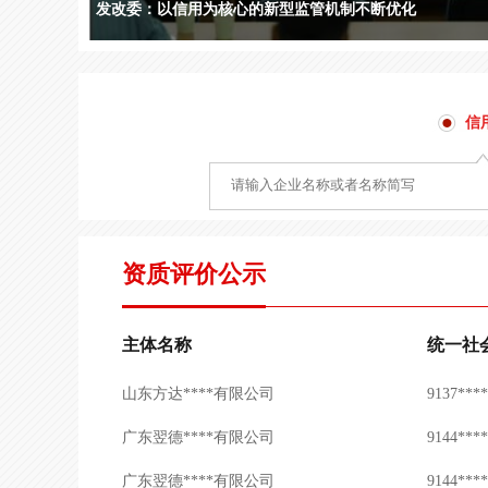
中国招标投标领域碳中和承诺示范单位授权机构
四川闰兴****有限公司
9151***
河北泓湖****有限公司
9113***
星辰图技****有限公司
9111***
信
上海一村****有限公司
9131***
上海一村****有限公司
9131***
长沙市鑫****有限公司
9143***
资质评价公示
陕西秦塑****有限公司
9161***
中誉（厦****有限公司
9135***
主体名称
统一社
山东方达****有限公司
9137***
广东翌德****有限公司
9144***
广东翌德****有限公司
9144***