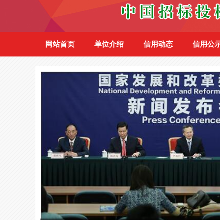
网站首页
单位介绍
信用动态
信用公
北京颐和****有限公司
9111***
东莞热爱****有限公司
9144***
成都璟润****有限公司
9151***